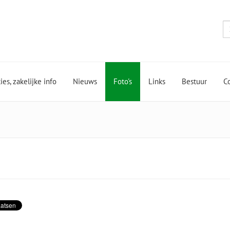
es, zakelijke info
Nieuws
Foto's
Links
Bestuur
C