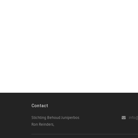
Contact
Stichting Behoud Juniperbos
info@
Ron Reinders,